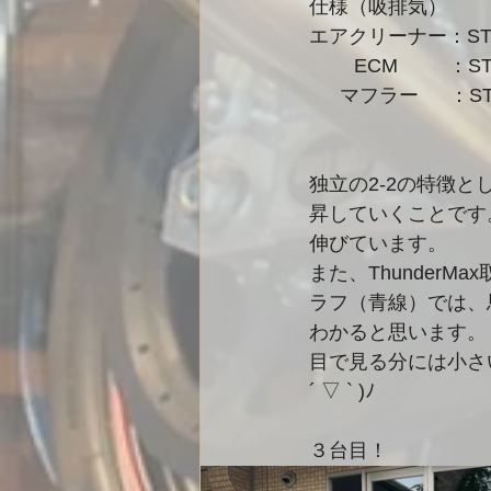
仕様（吸排気）
独立の2-2の特徴
昇していくことです。
伸びています。
また、Thunder
ラフ（青線）では、
わかると思います。
目で見る分には小さ
´ ▽ ` )ﾉ
３台目！