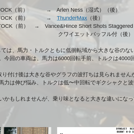
エアクリーナー：STOCK（前）　	→　Arlen Ness（湿式）（後）
　　 ECM 　　 ：STOCK（前）　	→　
ThunderMax
（後）
　  マフラー　  ：STOCK（前）	→　Vance&Hince Short Shots Staggered
									クワイエットバッフル付（後）
としては、馬力・トルクともに低徊転域から大きな谷のな
今回の車両は、馬力は6000回転手前、トルクは4000
Max取り付け後は大きな谷やグラフの波打ちは見られませんが
馬力は伸び悩み、トルクは低〜中回転でギクシャクと波
いかもしれませんが、乗り味となると大きな違いになって