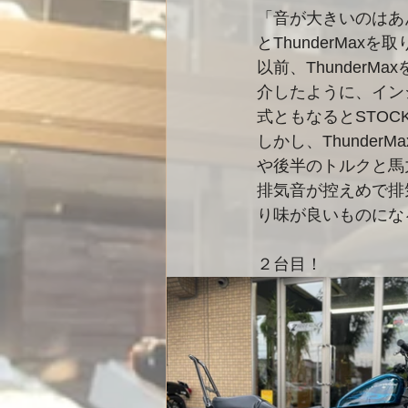
「音が大きいのはあん
とThunderMax
以前、ThunderM
介したように、イン
式ともなるとSTO
しかし、Thunde
や後半のトルクと馬
排気音が控えめで排
り味が良いものにな
２台目！