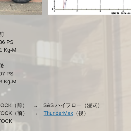
前
	：43.86 PS
1 Kg-M
後
	：48.07 PS
3 Kg-M
OCK（前）　→　S&S ハイフロー（湿式）
STOCK（前）　→　
ThunderMax
（後）
TOCK