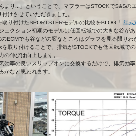
まり...」ということで、マフラーはSTOCKでS&Sの
を取り付けさせていただきました。
axを取り付けたSPORTSTERモデルの比較をBLOG「 
年式違
ジェクション初期のモデルは低回転域での大きな谷があ
CKのECMでも谷などの変なところはグラフを見る限りわ
rMaxを取り付けることで、排気がSTOCKでも低回転域で
力の伸びは向上します。
気効率の良いスリップオンに交換するだけで、排気効率
るかなと思われます。