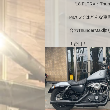
　 '18 FLTRX：Th
Part.5ではどんな
台のThunderMa
１台目！