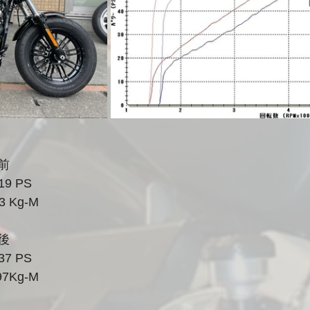
前
	：57.19 PS
3 Kg-M
後
	：68.37 PS
97Kg-M