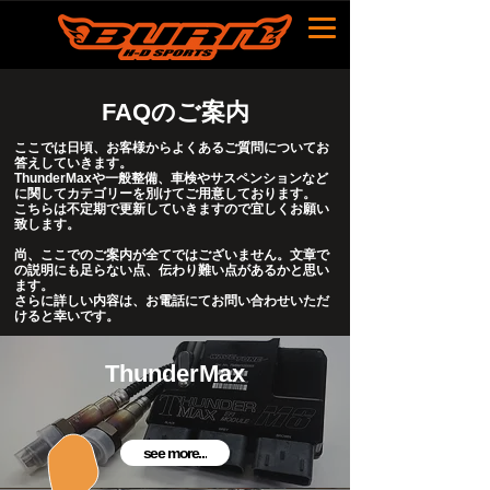
FAQのご案内
ここでは日頃、お客様からよくあるご質問についてお
答えしていきます。
ThunderMaxや一般整備、車検やサスペンションなど
に関してカテゴリーを別けてご用意しております。
こちらは不定期で更新していきますので宜しくお願い
致します。
尚、ここでのご案内が全てではございません。
文章で
の説明にも足らない点、伝わり難い点があるかと思い
ます。
さらに詳しい内容は、お電話にてお問い合わせいただ
けると幸いです。
ThunderMax
see more...