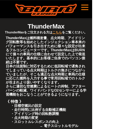
ThunderMax
ThunderMaxをご注文される方は
こちら
をご覧ください。
ThunderMaxは燃料噴射量、点火時期、アイドリン
グ回転数等を始めとしたインジェクション車本来の
パフォーマンスを引き出すために様々な設定が出来
るフルコンピューターです。ThunderMaxはBURN
にて個々の車両の仕様に合わせて設定した上で発送
いたします。基本的にお客様ご自身でのパソコン接
続は不要です。
日本の法規制に対応するために低回転域で遅角され
てしまっている点火時期はトルクの無さにつながっ
ていましたが、そこも適正な点火時期と車両の仕様
に応じた燃料を入力する事で常用回転域でのトルク
が生まれより扱いやすくなります。
さらに適切な空燃費によるヒートの抑制、アフター
バーンの軽減、ワイドバンドなO2センサーによる学
習機能をおこなうことができるようになります。
《 特徴 》
・目標空燃比の設定
・走行時間に比例する自動補正機能
・アイドリング時の回転数調整
・点火時期の変更
・スロットルレスポンスの向上
→ 電子スロットルモデル