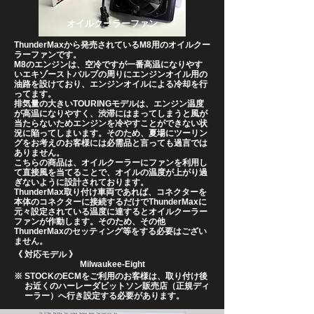
​オイルクーラーファン
ThunderMaxから発売されているM8用のオイルクー
ラーファンです。
M8のエンジンは、空冷ですが一番高温になりやす
いエキゾーストバルブの周りにエンジンオイル用の
油路を設けており、エンジンオイルによる冷却を行
ってます。
排気量の大きいTOURINGモデルは、エンジン温度
が高温になりやすく、渋滞にはまってしまうと風が
当たらないためエンジンを冷やすことができない状
況に陥ってしまいます。そのため、夏場にツーリン
グをお考えのお客様には必需品と言っても過言では
ありません。
こちらの商品は、オイルクーラーにファンを利用し
て直接風を当てることで、オイルの温度が上がり過
ぎないように設計されております。
ThunderMax取り付け車両であれば、コネクターを
本体のコネクターに接続するだけでThunderMaxに
元々設定されている温度に達するとオイルクーラー
ファンが作動します。そのため、その他
ThunderMaxのセッティング等をする必要はござい
ません。
​《 対応モデル 》
​Milwaukee-Eight
※
STOCKのECMをご利用のお客様は、取り付け後
お近くのハーレーダビットソン販売店（正規ディ
ーラー）へ行き設定する必要があります。