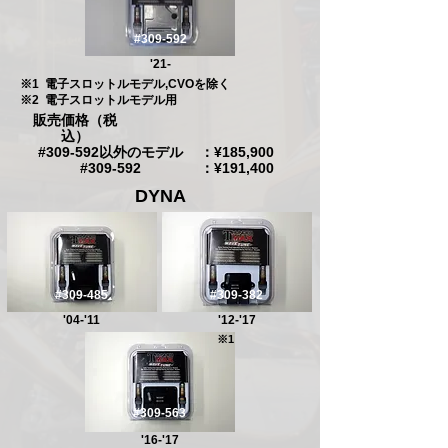
#309-592
'21-
​※1
​電子スロットルモデル,CVOを除く
​※2
電子スロットルモデル用
販売価格（税
込）
#309-592以外のモデル
：¥185,900
#309-592
：¥191,400
DYNA
#309-485
#309-382
'04-'11
'12-'17
※1
#309-563
'16-'17