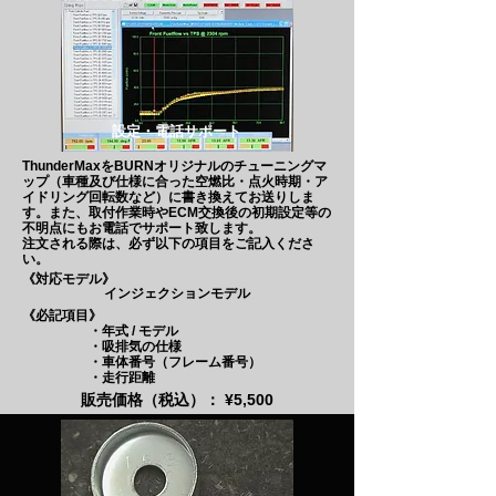
設定・電話サポート
ThunderMaxをBURNオリジナルのチューニングマ
ップ（車種及び仕様に合った空燃比・点火時期・ア
イドリング回転数など）に書き換えてお送りしま
す。また、取付作業時やECM交換後の初期設定等の
不明点にもお電話でサポート致します。
​注文される際は、必ず以下の項目をご記入くださ
い。
​《対応モデル》
インジェクションモデル
​《必記項目》
・年式 / モデル
・吸排気の仕様
・車体番号（フレーム番号）
・走行距離
販売価格（税込）： ¥5,500