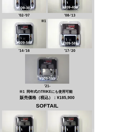
#309-460
#309-362
'02-'07
'08-'13
※1
#309-562
#309-588
'14-'16
'17-'20
#309-591
'21-
※1
同年式のTRIKEにも使用可能
販売価格（税込）：¥185,900
SOFTAIL