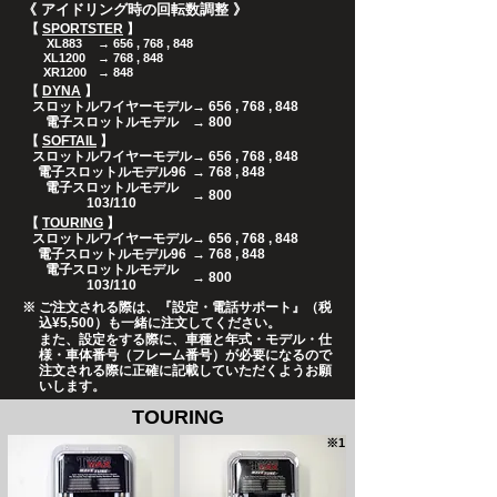
《 アイドリング時の回転数調整 》
【
SPORTSTER
】
XL883
→ 656 , 768 , 848
XL1200
→ 768 , 848
XR1200
→ 848
【
DYNA
】
​スロットルワイヤーモデル
→ 656 , 768 , 848
電子スロットルモデル
→ 800
【
SOFTAIL
】
​スロットルワイヤーモデル
→ 656 , 768 , 848
電子スロットルモデル96
→ 768 , 848
電子スロットルモデル
→ 800
103/110
【
TOURING
】
​スロットルワイヤーモデル
→ 656 , 768 , 848
電子スロットルモデル96
→ 768 , 848
電子スロットルモデル
→ 800
103/110
※
ご注文される際は、『設定・電話サポート』（税
込¥5,500）も一緒に注文してください。
また、設定をする際に、車種と年式・モデル・仕
様・車体番号（フレーム番号）が必要になるので
注文される際に正確に記載していただくようお願
いします。
TOURING
​※1