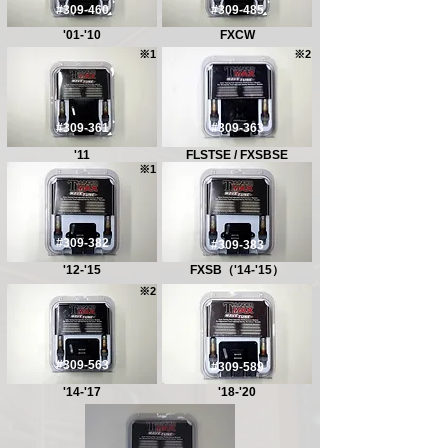
#309-460
#309-485
'01-'10
FXCW
​※1
​※2
#309-361
#309-363
'11
FLSTSE / FXSBSE
​※1
#309-382
#309-383
'12-'15
FXSB（'14-'15）
※2
#309-563
#309-589
'14-'17
'18-'20