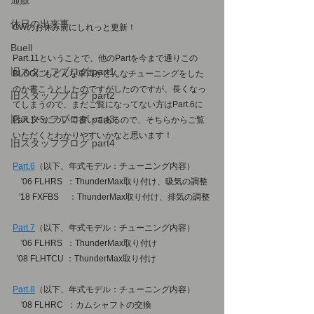
通販
休日の出来事
GWのお休み前にしれっと更新！
Buell
Part.11ということで、他のPartを今まで通りこの
旧スタッフブログ part1
BLOGにもどんな車両がどんなチューニングをした
のか書こうとしたのですがしたのですが、長くなっ
旧スタッフブログ part2
てしまうので、まだご覧になってない方はPart.6に
旧スタッフブログ part3
Part.1~5について書いてあるので、そちらからご覧
いただくとわかりやすいかなと思います！
旧スタッフブログ part4
Part.6
（以下、年式モデル：チューニング内容）
　'06 FLHRS  ：ThunderMax取り付け、吸気の調整
   '18 FXFBS	：ThunderMax取り付け、排気の調整
Part.7
（以下、年式モデル：チューニング内容）
　'06 FLHRS  ：ThunderMax取り付け
  '08 FLHTCU ：ThunderMax取り付け
Part.8
（以下、年式モデル：チューニング内容）
　'08 FLHRC  ：カムシャフトの交換