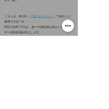
472（後）

こちらは、BLOG（
一気にどーんっ！
）で紹介した
車両です(o^^o)
RED SHIFT 472は、低〜中回転域を疎かにせず、
中〜高回転域が向上します。
高回転域をガツンと伸ばしたいということで、ご希
望に合ったカムシャフトをご紹介いたしました！
チューニング前がALL STOCKだったこともあります
が、前後比が凄まじいですね。そして、馬力は100
オーバー( ；∀；) トルクもしっかり向上しているの
で楽しんでもらえているかと思います！
最後に！
排気量はもちろんですが、吸排気の相性やマフラー
のタイプ（2in1や2-2など）により、乗り味は変わっ
てきます。
お客様がどんな乗り味を求めているのか、それに合
わせた仕様をご紹介いたしますので、気になった方