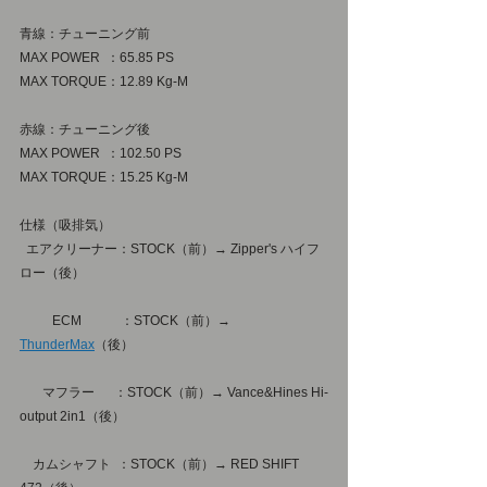
青線：チューニング前
MAX POWER  ：65.85 PS
MAX TORQUE：12.89 Kg-M
赤線：チューニング後
MAX POWER  ：102.50 PS
MAX TORQUE：15.25 Kg-M
仕様（吸排気）
  エアクリーナー：STOCK（前）→ Zipper's ハイフ
ロー（後）

　　  ECM　　　：STOCK（前）→ 
ThunderMax
（後）

　   マフラー  　：STOCK（前）→ Vance&Hines Hi-
output 2in1（後）

　カムシャフト  ：STOCK（前）→ RED SHIFT 