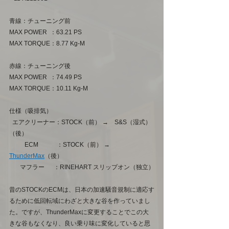
青線：チューニング前
MAX POWER  ：63.21 PS
MAX TORQUE：8.77 Kg-M
赤線：チューニング後
MAX POWER  ：74.49 PS
MAX TORQUE：10.11 Kg-M
仕様（吸排気）
  エアクリーナー：STOCK（前） →　S&S（湿式）
（後）
　　  ECM　　　：STOCK（前） →　
ThunderMax
（後）
　   マフラー  　：RINEHART スリップオン（独立）
昔のSTOCKのECMは、日本の加速騒音規制に適応す
るために低回転域にわざと大きな谷を作っていまし
た。ですが、ThunderMaxに変更することでこの大
きな谷もなくなり、良い乗り味に変化していると思