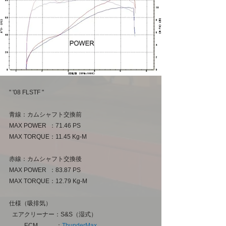
" '08 FLSTF "
青線：カムシャフト交換前
MAX POWER  ：71.46 PS
MAX TORQUE：11.45 Kg-M
赤線：カムシャフト交換後
MAX POWER  ：83.87 PS
MAX TORQUE：12.79 Kg-M
仕様（吸排気）
  エアクリーナー：S&S（湿式）
　　  ECM　　　：
ThunderMax