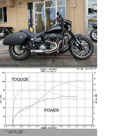
" '18 FLSB "