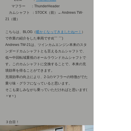
　   マフラー  　：ThunderHeader
　カムシャフト  ：STOCK（前）→ Andrews TW-
21（後）
こちらは、BLOG（
暖かくなってきましたねー！
）
で作業の紹介をした車両ですd(￣ ￣)
Andrews TW-21は、ツインカムエンジン本来のスタ
ンダードカムシャフトとも言えるカムシャフトで、
低〜中回転域重視のオールラウンドカムシャフトで
す。このカムシャフトに交換することで、本来の充
填効率を得ることができます。
充填効率の向上により、2-1のマフラーの特徴がでた
乗り味・グラフになっていると思います。
そこも楽しみながら乗っていただければと思います( 
＾∀＾)
３台目！