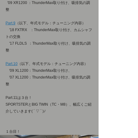
  '09 XR1200 ：ThunderMax取り付け、吸排気の調
整
Part.9
（以下、年式モデル：チューニング内容）
　'18 FXTRX	：ThunderMax取り付け、カムシャフ
トの交換
　'17 FLDLS  ：ThunderMax取り付け、吸排気の調
整
Part.10
（以下、年式モデル：チューニング内容）
　'09 XL1200：ThunderMax取り付け、
　'07 XL1200：ThunderMax取り付け、吸排気の調
整
Part.11は３台！
SPORTSTERとBIG TWIN（TC・M8）、幅広くご紹
介していきます( ´ ▽ ` )ﾉ
１台目！