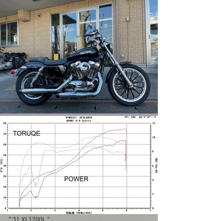
" '11 XL1200L "