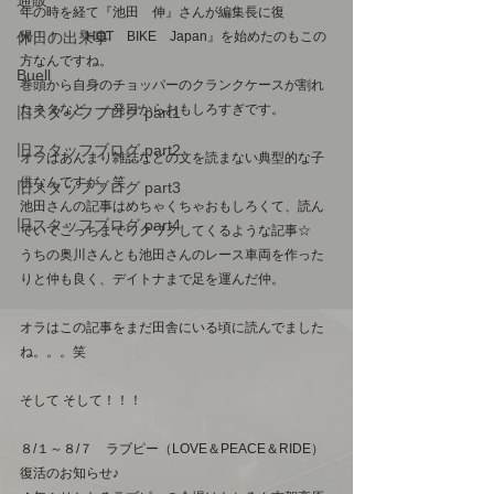
通販
年の時を経て『池田　伸』さんが編集長に復
休日の出来事
帰！！　『HOT　BIKE　Japan』を始めたのもこの
方なんですね。　
Buell
巻頭から自身のチョッパーのクランクケースが割れ
たネタなど、一発目からおもしろすぎです。　　
旧スタッフブログ part1
旧スタッフブログ part2
オラはあんまり雑誌などの文を読まない典型的な子
供なんですが。笑　　
旧スタッフブログ part3
池田さんの記事はめちゃくちゃおもしろくて、読ん
旧スタッフブログ part4
でいてこっちまでワクワクしてくるような記事☆　
うちの奥川さんとも池田さんのレース車両を作った
りと仲も良く、デイトナまで足を運んだ仲。
オラはこの記事をまだ田舎にいる頃に読んでました
ね。。。笑
そして そして！！！　
８/１～８/７　ラブピー（LOVE＆PEACE＆RIDE）
復活のお知らせ♪　　