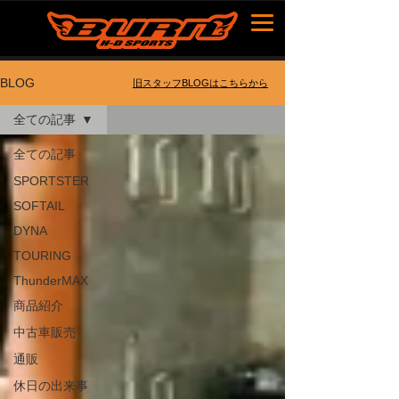
BLOG
​旧スタッフBLOGはこちらから
全ての記事
全ての記事
SPORTSTER
SOFTAIL
DYNA
TOURING
ThunderMAX
商品紹介
中古車販売
通販
休日の出来事