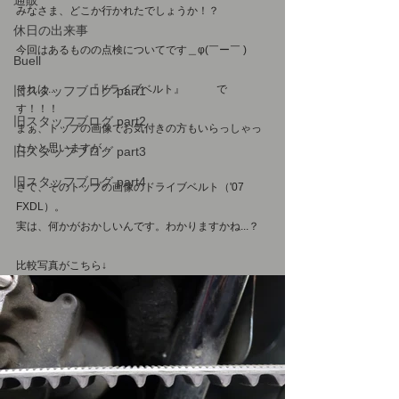
通販
みなさま、どこか行かれたでしょうか！？
休日の出来事
今回はあるものの点検についてです＿φ(￣ー￣ )
Buell
それは...　　　『ドライブベルト』　　　で
旧スタッフブログ part1
す！！！
旧スタッフブログ part2
まぁ、トップの画像でお気付きの方もいらっしゃっ
たかと思いますが...
旧スタッフブログ part3
旧スタッフブログ part4
さて、そのトップの画像のドライブベルト（'07 
FXDL）。
実は、何かがおかしいんです。わかりますかね...？
比較写真がこちら↓