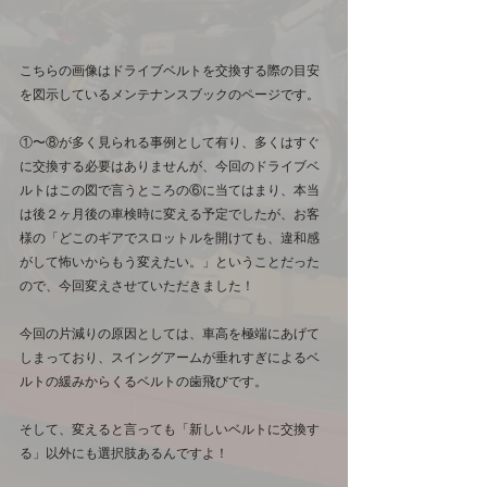
こちらの画像はドライブベルトを交換する際の目安
を図示しているメンテナンスブックのページです。
①〜⑧が多く見られる事例として有り、多くはすぐ
に交換する必要はありませんが、今回のドライブベ
ルトはこの図で言うところの⑥に当てはまり、本当
は後２ヶ月後の車検時に変える予定でしたが、お客
様の「どこのギアでスロットルを開けても、違和感
がして怖いからもう変えたい。」ということだった
ので、今回変えさせていただきました！
今回の片減りの原因としては、車高を極端にあげて
しまっており、スイングアームが垂れすぎによるベ
ルトの緩みからくるベルトの歯飛びです。
そして、変えると言っても「新しいベルトに交換す
る」以外にも選択肢あるんですよ！