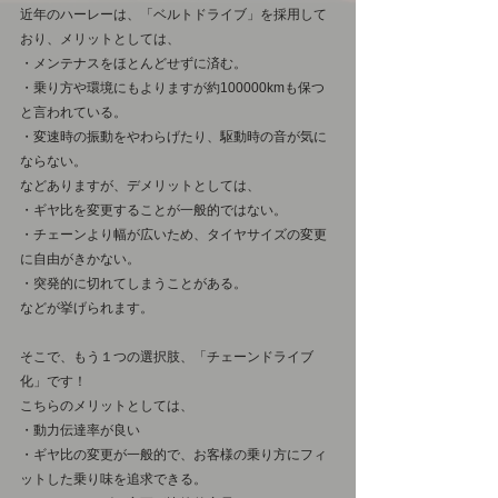
近年のハーレーは、「ベルトドライブ」を採用して
おり、メリットとしては、
・メンテナスをほとんどせずに済む。
・乗り方や環境にもよりますが約100000kmも保つ
と言われている。
・変速時の振動をやわらげたり、駆動時の音が気に
ならない。
などありますが、デメリットとしては、
・ギヤ比を変更することが一般的ではない。
・チェーンより幅が広いため、タイヤサイズの変更
に自由がきかない。
・突発的に切れてしまうことがある。
などが挙げられます。
そこで、もう１つの選択肢、「チェーンドライブ
化」です！
こちらのメリットとしては、
・動力伝達率が良い
・ギヤ比の変更が一般的で、お客様の乗り方にフィ
ットした乗り味を追求できる。