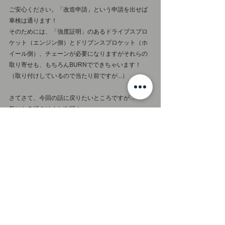
ご安心ください。「改造申請」という申請を出せば
車検は通ります！
そのためには、「強度証明」のあるドライブスプロ
ケット（エンジン側）とドリブンスプロケット（ホ
イール側）、チェーンが必要になりますがそれらの
取り寄せも、もちろんBURNでできちゃいます！
（取り付けしているので当たり前ですが...）
さてさて、今回の話に戻りたいところですが...
気になる続きはまた次回！
オーナー様はどちらを選んだのか。また、なぜ選ん
だのか。
などなど、納車する際にオーナー様の意見も聞いて
みたいと思います！
今回のドライブ方式のように、バイクのカスタムや
メンテナンスにはいろんな選択肢があります。
BURNでは、そのお客様のライディングスタイルに
合わせてカスタムやメンテナンスの方法をオススメ
をさせていただいておりますが、それはあくまでア