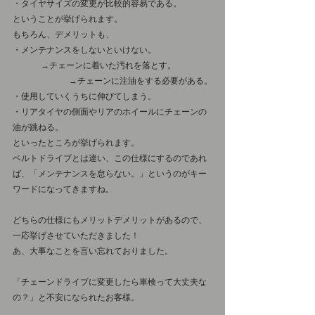
・タイヤサイズの変更が比較的容易である。
ということが挙げられます。
もちろん、デメリットも、
・メンテナンスをしないといけない。
	→チェーンに着いた汚れを落とす。
		→チェーンに注油をする必要がある。
・使用していくうちに伸びてしまう。
・リアタイヤの側面やリアのホイールにチェーンの
油が跳ねる。
といったところが挙げられます。
ベルトドライブとは違い、この仕様にするのであれ
ば、「メンテナンスを怠らない。」というのがキー
ワードになってきますね。
どちらの仕様にもメリットデメリットがあるので、
一応挙げさせていただきました！
あ、大事なことを言い忘れておりました。
「チェーンドライブに変更したら車検って大丈夫な
の？」と不安になられたお客様。