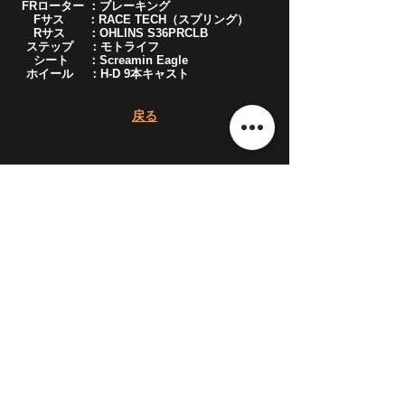
FRローター ：ブレーキング
Fサス ：RACE TECH（スプリング）
Rサス ：OHLINS S36PRCLB
ステップ ：モトライフ
シート ：Screamin Eagle
ホイール ：H-D 9本キャスト
​戻る
CALL US
​TEL :
04-2994-2975
FAX :
04-2994-2974
OPENING HOURS
10:00 a.m. ~ 7:00 p.m.
休日は
こちら
をご確認ください。​
〒359-0034
埼玉県所沢市東新井町297-4
国道463号線沿い
関越自動車道 所沢IC より所沢市街地方面へ約15分