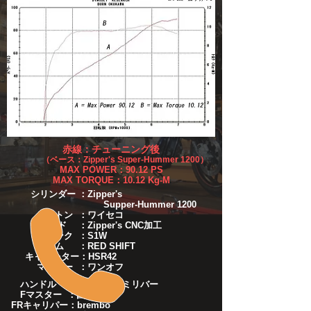
赤線：チューニング後
​（ベース：Zipper's Super-Hummer 1200）
MAX POWER：90.12 PS
MAX TORQUE：10.12 Kg-M
シリンダー ：Zipper's
Supper-Hummer 1200
ピストン ：ワイセコ
ヘッド ：
Zipper's CNC加工
クランク ：S1W
カム ：RED SHIFT
キャブレター：HSR42
マフラー ：ワンオフ
ハンドル ：ホンダ純正ミリバー
Fマスター ：国産流用
FRキャリパー：brembo