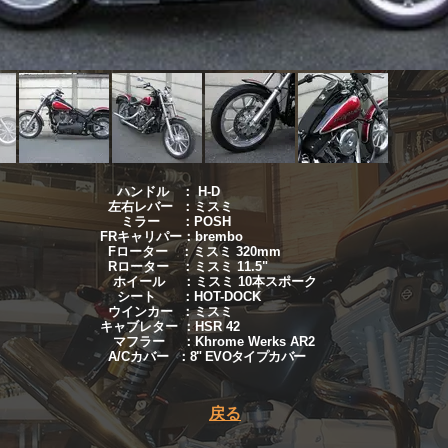
ハンドル ： H-D
左右レバー ：ミスミ
ミラー ：POSH
FRキャリパー：brembo
Fローター ：ミスミ 320mm
Rローター ：ミスミ 11.5"
ホイール ：ミスミ 10本スポーク
シート ：HOT-DOCK
ウインカー ：ミスミ
キャブレター ：HSR 42
マフラー ：Khrome Werks AR2
A/Cカバー ：
8" EVOタイプカバー
​戻る