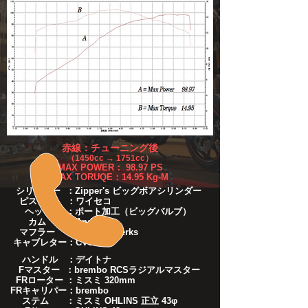
赤線：チューニング後
（1450cc → 1751cc）
MAX POWER： 98.97 PS
MAX TORUQE：14.95 Kg-M
シリンダー ：Zipper's ビッグボアシリンダー
ピストン ：ワイセコ
ヘッド ：ポート加工（ビッグバルブ）
カム ：Andrews
マフラー ：Khrome Werks
キャブレター：CV51
ハンドル ：デイトナ
Fマスター ：brembo RCSラジアルマスター
FRローター ：ミスミ 320mm
FRキャリパー：brembo
ステム ：ミスミ OHLINS 正立 43φ