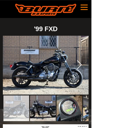
​'99 FXD