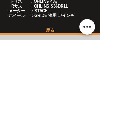
Fサス ：OHLINS 43φ
Rサス ：OHLINS S36DR1L
メーター ：STACK
ホイール ：GRIDE 流用 17インチ
​戻る
CALL US
​TEL :
04-2994-2975
FAX :
04-2994-2974
OPENING HOURS
10:00 a.m. ~ 7:00 p.m.
休日は
こちら
をご確認ください。​
〒359-0034
埼玉県所沢市東新井町297-4
国道463号線沿い
関越自動車道 所沢IC より所沢市街地方面へ約15分
HOME
ThunderMaxについて
​GALLERY
BLOG