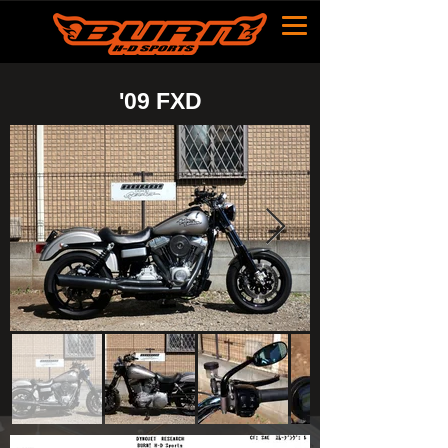
​'09 FXD