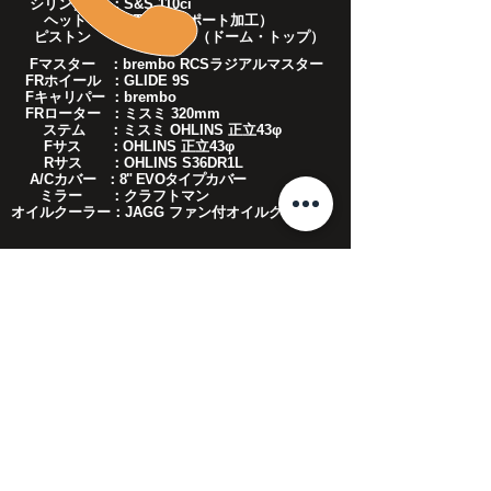
シリンダー ：S&S 110ci
ヘッド ：STOCK（ポート加工）
ピストン ：CARRILLO（ドーム・トップ）
Fマスター ：brembo RCSラジアルマスター
FRホイール ：GLIDE 9S
Fキャリパー ：brembo
FRローター ：ミスミ 320mm
ステム ：ミスミ OHLINS 正立43φ
Fサス ：OHLINS 正立43φ
Rサス ：OHLINS S36DR1L
A/Cカバー ：
8" EVOタイプカバー
ミラー ：クラフトマン
​オイルクーラー：JAGG ファン付オイルクーラー
​戻る
CALL US
​TEL :
04-2994-2975
FAX :
04-2994-2974
OPENING HOURS
10:00 a.m. ~ 7:00 p.m.
休日は
こちら
をご確認ください。​