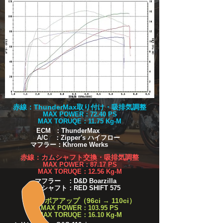
赤線：ThunderMax取り付け・吸排気調整
MAX POWER：72.40 PS
MAX TORUQE：11.75 Kg-M
ECM ：ThunderMax
A/C ：Zipper's ハイフロー
マフラー：Khrome Werks
赤線：カムシャフト交換・吸排気調整
MAX POWER：87.17 PS
MAX TORUQE：12.56 Kg-M
マフラー ：D&D Boarzilla
カムシャフト：RED SHIFT 575
緑線：ボアアップ（96ci → 110ci）
MAX POWER：103.95 PS
MAX TORUQE：16.10 Kg-M