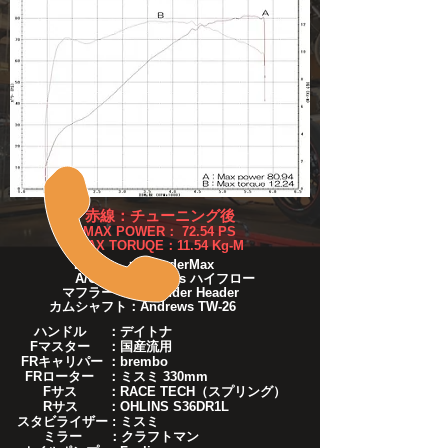
赤線：チューニング後
MAX POWER： 72.54 PS
MAX TORUQE：11.54 Kg-M
ECM ：ThunderMax
A/C ：ZIpper's ハイフロー
マフラー ：Thunder Header
​カムシャフト：Andrews TW-26
ハンドル ：デイトナ
Fマスター ：国産流用
FRキャリパー ：brembo
FRローター ：ミスミ 330mm
Fサス ：RACE TECH（スプリング）
Rサス ：OHLINS S36DR1L
スタビライザー : ミスミ
ミラー ：クラフトマン