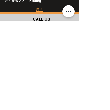
オイルポンプ ：Feuling
​戻る
CALL US
​TEL :
04-2994-2975
FAX :
04-2994-2974
OPENING HOURS
10:00 a.m. ~ 7:00 p.m.
休日は
こちら
をご確認ください。​
〒359-0034
埼玉県所沢市東新井町297-4
国道463号線沿い
関越自動車道 所沢IC より所沢市街地方面へ約15分
HOME
ThunderMaxについて
​GALLERY
BLOG
SHOP
商品紹介ページについて
FAQ
会社概要