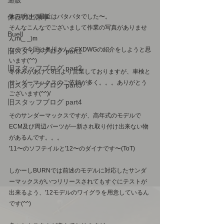
通販
休み明けで最近はバタバタでした〜。
休日の出来事
そんなこんなでございまして作業の写真がありませ
Buell
んm(_ _)m
なので今回は奥川さんのFXDWGの紹介をしようと思
旧スタッフブログ part1
います(^^)
旧スタッフブログ part2
冬休みがあけて8日より営業しておりますが、車検と
サンダーマックスのご依頼が多く。。。ありがとう
旧スタッフブログ part3
ございます(^^)/
旧スタッフブログ part4
そのサンダーマックスですが、高年式のモデルで
ECM及び周辺パーツが一新され取り付け出来ない物
があるんです。。。
'11〜のソフテイルと'12〜のダイナです〜(ToT)
しかーしBURNでは前述のモデルに対応したサンダ
ーマックスがいつリリースされてもすぐにテストが
出来るよう、'12モデルのワイグラを用意しているん
です(^^)