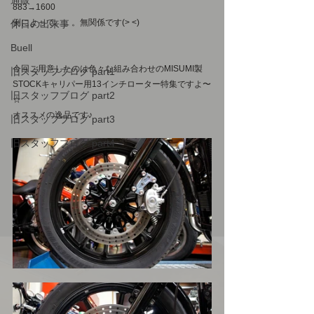
通販
883→1600
例によって。。。無関係です(> <)
休日の出来事
Buell
今回ご用意したのは色々な組み合わせのMISUMI製
旧スタッフブログ part1
STOCKキャリパー用13インチローター特集ですよ〜
旧スタッフブログ part2
☆
オススメの逸品です♪
旧スタッフブログ part3
旧スタッフブログ part4