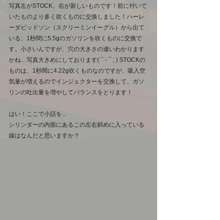
写真左がSTOCK、右が新しいものです！前に付いて
いたものより多く吹くものに交換しました！ハーレ
ーダビッドソン（スクリーミンイーグル）から出て
いる、1秒間に5.5gのガソリンを吹くものに交換で
す。小さいんですが、穴の大きさの違いわかります
かね... 写真大きめにしております(⌒-⌒; ) STOCKの
ものは、1秒間に4.22g吹くものなのですが、吸入空
気量が増えるのでインジェクターを交換して、ガソ
リンの吐出量を増やしてバランスをとります！
はい！ここで小話を...
シリンダーの内面にあるこの左右斜めに入っている
線はなんだと思いますか？