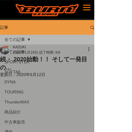
記事
全ての記事
KAZUKI
全ての記事
2020年1月19日
読了時間: 4分
続・ 2020始動！！ そして一発目
SPORTSTER
の...
SOFTAIL
更新日：
2020年6月12日
DYNA
TOURING
ThunderMAX
商品紹介
中古車販売