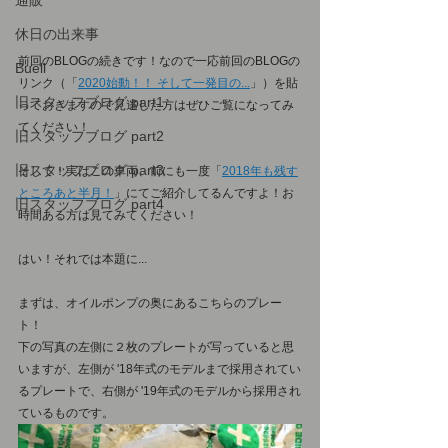
通販
休日の出来事
前回のBLOGの続きです！なので一応前回のBLOGの
Buell
リンク（「
2020始動！！ そして一発目の...
」）を貼
旧スタッフブログ part1
っておきますので見逃した方はぜひご覧になってみ
てください！
旧スタッフブログ part2
旧スタッフブログ part3
そして！実はこの車両、前にも一度「
2018年も残す
ところあと半月！
」にてご紹介してるんですよ！お
旧スタッフブログ part4
時間ある方は見てみてください！
はい！それでは本題に...
まずは、オイルポンプの奥にあるこちらのプレー
ト！
下の写真の左側に２枚のプレートが写っていると思
いますが、左側が '18年式のモデルまで採用されてい
るプレートで、右側が '19年式のモデルから採用され
ているものです。