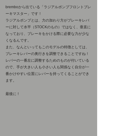
bremboから出ている「ラジアルポンプフロントブレ
ーキマスター」です！
ラジアルポンプとは、力の加わり方がブレーキレバ
ーに対して水平（STOCKのもの）ではなく、垂直に
なっており、ブレーキをかける際に必要な力が少な
くなるんです。
また、なんといってもこのモデルの特徴としては、
ブレーキレバーの奥行きを調整できることですね！
レバーの一番左に調整するためのものが付いている
ので、手が大きい人も小さい人も関係なく自分が一
番かけやすい位置にレバーを持ってくることができ
ます。
最後に！