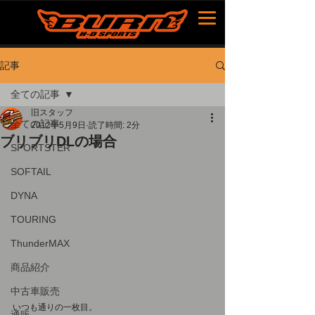
記事
全ての記事
旧スタッフ
全ての記事
2012年5月9日
読了時間: 2分
ブリブリDLの場合
SPORTSTER
SOFTAIL
DYNA
TOURING
ThunderMAX
商品紹介
中古車販売
いつも通りの一枚目。