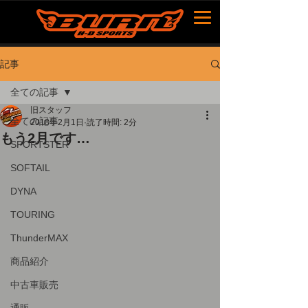
記事
全ての記事
旧スタッフ
全ての記事
2018年2月1日
読了時間: 2分
もう2月です…
SPORTSTER
SOFTAIL
DYNA
TOURING
ThunderMAX
商品紹介
中古車販売