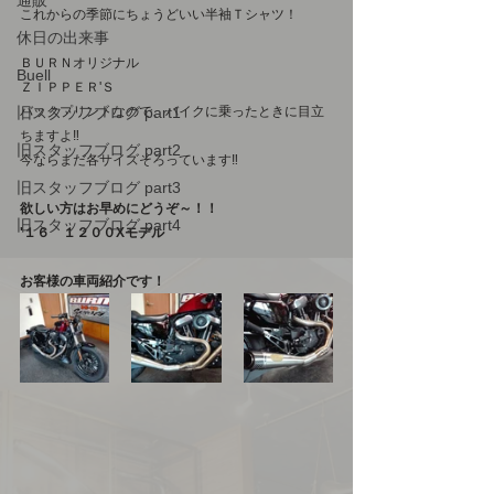
通販
これからの季節にちょうどいい半袖Ｔシャツ！
休日の出来事
ＢＵＲＮオリジナル
Buell
ＺＩＰＰＥＲ'Ｓ
旧スタッフブログ part1
バックプリントなので、バイクに乗ったときに目立
ちますよ‼
旧スタッフブログ part2
今ならまだ各サイズそろっています‼
旧スタッフブログ part3
欲しい方はお早めにどうぞ～！！
旧スタッフブログ part4
'１６　１２００Xモデル
お客様の車両紹介です！