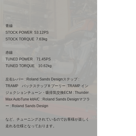
青線
STOCK POWER  53.12PS　　　
STOCK TORQUE  7.63kg
赤線
TUNED POWER　71.45PS
TUNED TORQUE　10.62kg
左右レバー : Roland Sands Designステップ : 
TRAMP　バックステップＲプーリー :TRAMP イン
ジェクションチューン・吸排気交換ECM : Thunder 
Max AutoTune kitA/C : Roland Sands Designマフラ
ー : Roland Sands Design
など、チューニングされているのでお客様が楽しく
走れる仕様となっております。