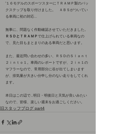
'１６モデルのスポーツスターにＴＲＡＭＰ製のバッ
クステップを取り付けました。　ＡＢＳがついてい
る車両に初の対応...
無事に、問題なく作動確認させていただきました。
ＲＳＤとＴＲＡＭＰ
で仕上げられている車両なの
で、見た目もまとまりのある車両だと思います。
また、最近問い合わせの多い、ＲＳＤのＳｌａｎｔ
２ｉｎｔｏ１。車両のレポートですが、２ｉｎ１の
マフラーなので、常用部分に谷が出てしまいます
が、排気量が大きい分申し分のない走りをしてくれ
ます。
本日はこの辺で...明日・明後日と天気が良いみたい
なので、皆様、楽しい週末をお過ごしください。
旧スタッフブログ part4