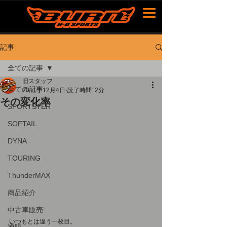
記事
全ての記事
旧スタッフ
全ての記事
2011年12月4日
読了時間: 2分
その変化率
SPORTSTER
SOFTAIL
DYNA
TOURING
ThunderMAX
商品紹介
中古車販売
いつもとは違う一枚目。