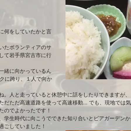
に何をしていたかと言
いたボランティアのサ
して岩手県宮古市に行
一緒に向かっているん
バイクに跨り、１人で向か
ね。人と走っていると休憩中に話をしたりできますが、
ただただ高速道路を使って高速移動... でも、現地では
たのでよかったです！
、学生時代に向こうでできた知り合いとビアガーデンか
過ごしていました！