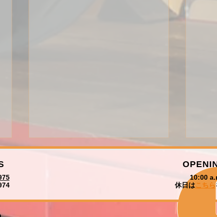
S
OPENI
975
10:00 a.
974
休日は
こちら
先日