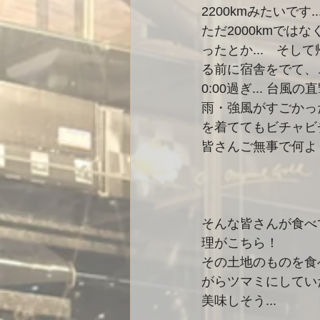
2200kmみたいです..
ただ2000kmでは
ったとか...　そし
る前に宿舎をでて、
0:00過ぎ... 台
雨・強風がすごかった
を着ててもビチャビチ
皆さんご無事で何よ
そんな皆さんが食べ
理がこちら！
その土地のものを食
がらツマミにしていた
美味しそう...