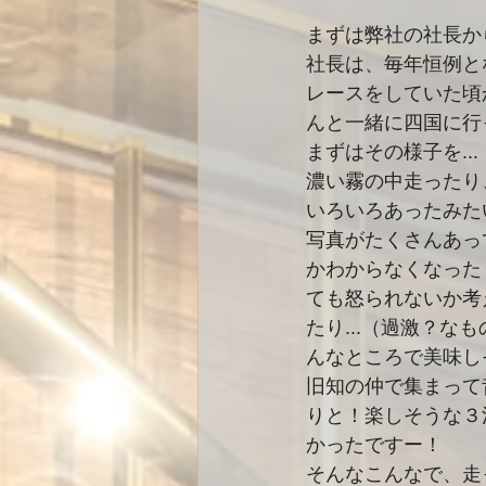
まずは弊社の社長か
社長は、毎年恒例と
レースをしていた頃
んと一緒に四国に行
まずはその様子を...
濃い霧の中走ったり
いろいろあったみた
写真がたくさんあっ
かわからなくなった
ても怒られないか考
たり...（過激？なも
んなところで美味し
旧知の仲で集まって
りと！楽しそうな３
かったですー！
そんなこんなで、走