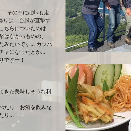
.
なく、その中には峠も走
て帰りは、台風が直撃す
こちらについたのは
風の直撃はなかっものの、
みたいです... カッパ
ャになったとか...
りですー！
てきた美味しそうな料
べたり、お酒を飲みな
り...