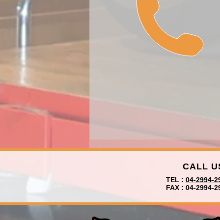
CALL U
​TEL :
04-2994-2
FAX : 04-2994-2