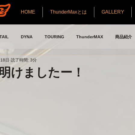
HOME
ThunderMaxとは
GALLERY
TAIL
DYNA
TOURING
ThunderMAX
商品紹介
月18日
読了時間: 3分
タッフブログ part1
旧スタッフブログ part2
旧スタッフブログ
明けましたー！