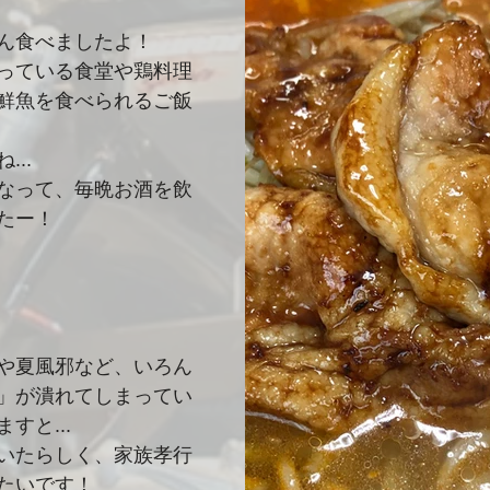
ん食べましたよ！
っている食堂や鶏料理
鮮魚を食べられるご飯
..
なって、毎晩お酒を飲
たー！
や夏風邪など、いろん
」が潰れてしまってい
すと...
いたらしく、家族孝行
たいです！