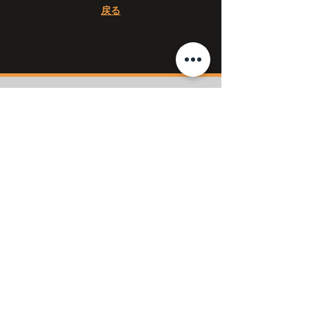
​戻る
CALL US
​TEL :
04-2994-2975
FAX :
04-2994-2974
OPENING HOURS
10:00 a.m. ~ 7:00 p.m.
休日は
こちら
をご確認ください。​
〒359-0034
埼玉県所沢市東新井町297-4
国道463号線沿い
関越自動車道 所沢IC より所沢市街地方面へ約15分
HOME
ThunderMaxについて
​GALLERY
BLOG