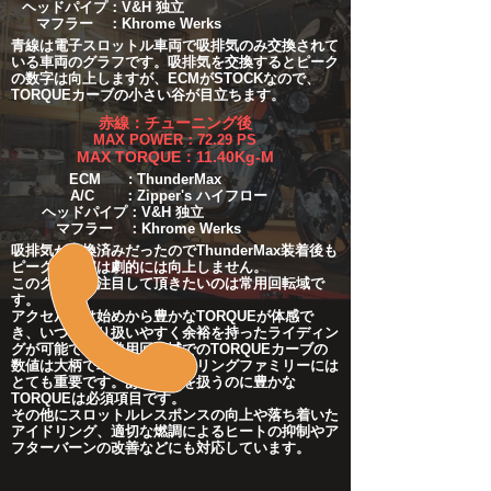
ヘッドパイプ：V&H 独立
マフラー ：Khrome Werks
青線は電子スロットル車両で吸排気のみ交換されて
いる車両のグラフです。吸排気を交換するとピーク
の数字は向上しますが、ECMがSTOCKなので、
TORQUEカーブの小さい谷が目立ちます。
赤線：チューニング後
MAX POWER：72.29 PS
MAX TORQUE：11.40Kg-M
ECM : ThunderMax
A/C ：Zipper's ハイフロー
ヘッドパイプ：V&H 独立
マフラー ：Khrome Werks
吸排気が交換済みだったのでThunderMax装着後も
ピークの数字は劇的には向上しません。
このグラフで注目して頂きたいのは常用回転域で
す。
アクセル開け始めから豊かなTORQUEが体感で
き、いつもより扱いやすく余裕を持ったライディン
グが可能です。常用回転域でのTORQUEカーブの
数値は大柄で車重のあるツーリングファミリーには
とても重要です。あの車重を扱うのに豊かな
TORQUEは必須項目です。
その他にスロットルレスポンスの向上や落ち着いた
アイドリング、適切な燃調によるヒートの抑制やア
フターバーンの改善などにも対応しています。