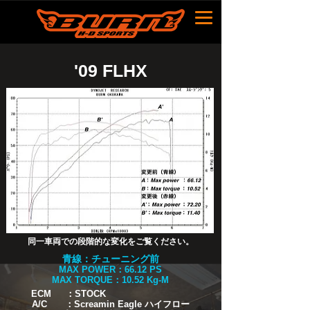
'09 FLHX
同一車両での段階的な変化をご覧ください。​
青線：チューニング前
MAX POWER：66.12 PS
MAX TORQUE：10.52 Kg-M
ECM ：STOCK
A/C ：Screamin Eagle ハイフロー